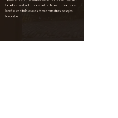
la bebida y el sol... o las velas. Nuestra narradora 
leerá el capítulo que os toca o vuestros pasajes 
favoritos.
Compartir este evento
ILÍA
+34 644 64 66 74
laratessier@iliaexperience.com