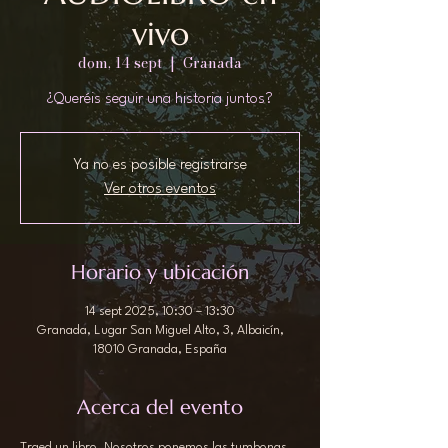
vivo
dom, 14 sept
  |  
Granada
¿Queréis seguir una historia juntos?
Ya no es posible registrarse
Ver otros eventos
Horario y ubicación
14 sept 2025, 10:30 – 13:30
Granada, Lugar San Miguel Alto, 3, Albaicín,
18010 Granada, España
Acerca del evento
Traed un libro. Nosotros ponemos las tumbonas, 