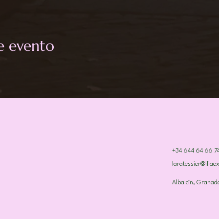
e evento
+34 644 64 66 7
laratessier@iliae
Albaicín, Granad