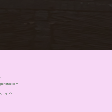
4
xperience.com
a, España