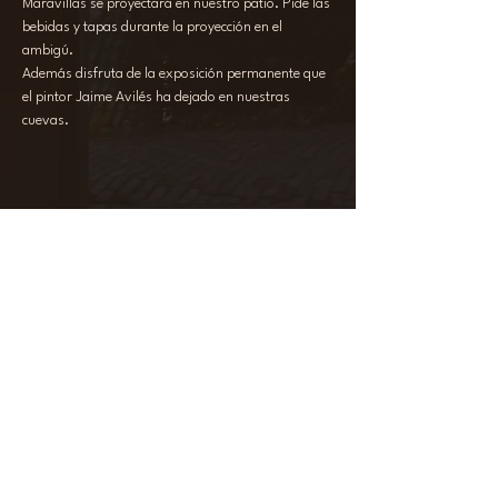
Maravillas se proyectará en nuestro patio. Pide las 
bebidas y tapas durante la proyección en el 
ambigú.
Además disfruta de la exposición permanente que 
el pintor Jaime Avilés ha dejado en nuestras 
cuevas.
Compartir este evento
ILÍA
+34 644 64 66 74