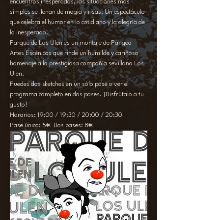
encuentros inesperados, las situaciones más 
simples se llenan de magia y risas. Un espectáculo 
que celebra el humor en lo cotidiano y la alegría de 
lo inesperado.
Parque de Los Ulen es un montaje de Pangea 
Artes Escénicas que rinde un humilde y cariñoso 
homenaje a la prestigiosa compañía sevillana Los 
Ulen.
Puedes dos sketches en un sólo pase o ver el 
programa completo en dos pases. ¡Disfrútalo a tu 
gusto!
Horarios: 19:00 / 19:30 / 20:00 / 20:30
Pase único: 5€  Dos pases: 8€ 