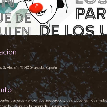
ación
o, 3, Albaicín, 18010 Granada, España
ento
uentes traviesas y encuentros inesperados, las situaciones más simples 
r en lo cotidiano y la alegría de lo inesperado.