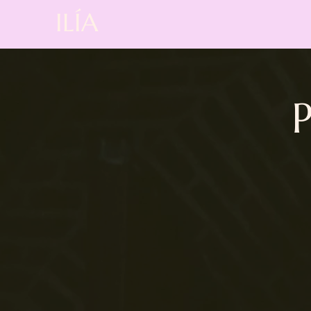
ILÍA
P