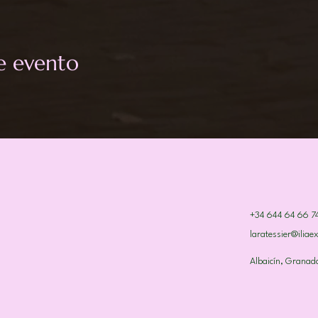
e evento
+34 644 64 66 7
laratessier@iliae
Albaicín, Granad