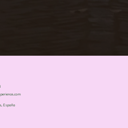
4
xperience.com
a, España