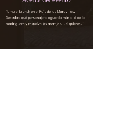
Acerca del evento
Toma el brunch en el País de las Maravillas. 
Descubre qué personaje te aguarda más allá de la 
madriguera y resuelve los acertijos... si quieres.
Compartir este evento
ILÍA
+34 644 64 66 74
laratessier@iliaexperience.com